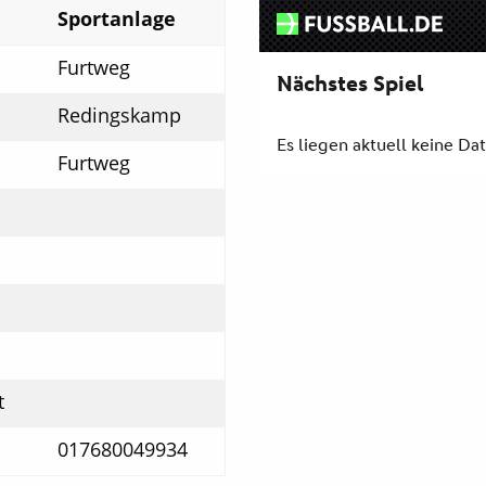
Sportanlage
Furtweg
Redingskamp
Furtweg
t
017680049934