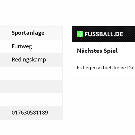
Sportanlage
Furtweg
Redingskamp
017630581189